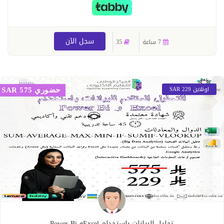
سجل الآن
7 ساعة
35
اونلاين 229 SAR
حضوري 575 SAR
تحليل البيانات باستخدام Excelو Power Bi