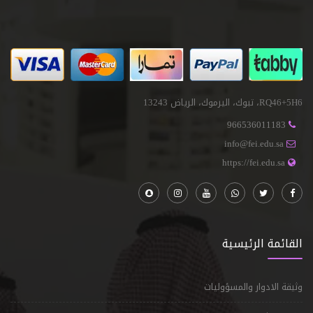
RQ46+5H6، تبوك، اليرموك، الرياض 13243
966536011183
info@fei.edu.sa
https://fei.edu.sa
القائمة الرئيسية
وثيقة الادوار والمسؤوليات