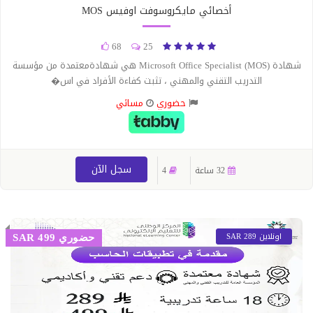
أخصائي مايكروسوفت اوفيس MOS
68
25
شهادة Microsoft Office Specialist (MOS) هي شهادةمعتمدة من مؤسسة
التدريب التقني والمهني ، تثبت كفاءة الأفراد في اس�
حضوري
مسائي
سجل الآن
32 ساعة
4
اونلاين 289 SAR
حضوري 499 SAR